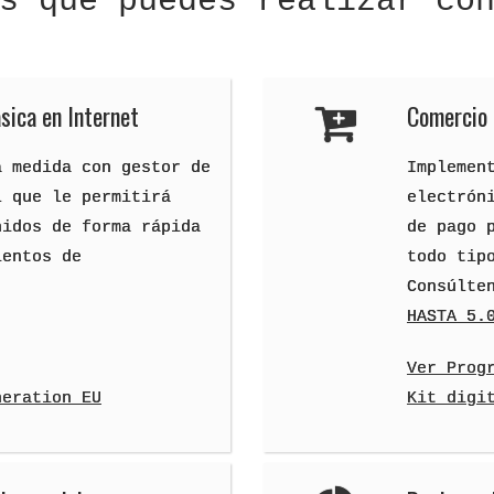
s que puedes realizar co
sica en Internet
Comercio 
a medida con gestor de
Implemen
l que le permitirá
electrón
nidos de forma rápida
de pago 
ientos de
todo tip
Consúlte
HASTA 5.
Ver Prog
neration EU
Kit digi