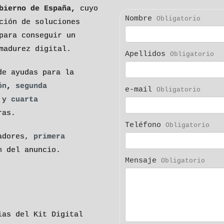
bierno de España,
cuyo
Nombre
Obligatorio
ción de soluciones
para conseguir un
madurez digital.
Apellidos
Obligatorio
e ayudas para la
ón
,
segunda
e-mail
Obligatorio
y
cuarta
ras.
Teléfono
Obligatorio
adores,
primera
n
del anuncio.
Mensaje
Obligatorio
ias del Kit Digital