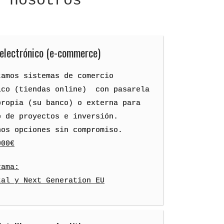
n nosotros
electrónico (e-commerce)
tamos sistemas de comercio
ico (tiendas online) con pasarela
propia (su banco) o externa para
o de proyectos e inversión.
nos opciones sin compromiso.
000€
rama:
tal y Next Generation EU