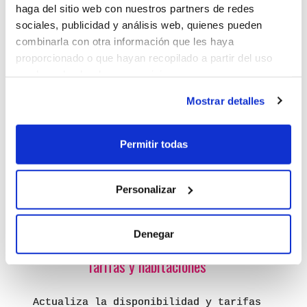
haga del sitio web con nuestros partners de redes
¡Todo controlado y de un vistazo!
sociales, publicidad y análisis web, quienes pueden
combinarla con otra información que les haya
Gestionar tus reservas nunca fué tan
proporcionado o que hayan recopilado a partir del uso
fácil, consulta, gestiona, crea,
que haya hecho de sus servicios.
modifica, elimina... registra las
entradas y salidas de tus clientes en
Mostrar detalles
un momento.
Permitir todas
Personalizar
Denegar
Tarifas y habitaciones
Actualiza la disponibilidad y tarifas